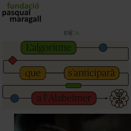
Vés
al
contingut
ES
CA