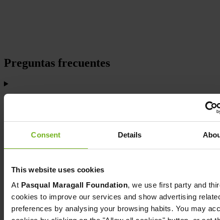
Preguntas frecuentes
Quina finalitat té aquest estudi?
Consent
Details
Abou
Què és un algoritme?
This website uses cookies
Per què és un projecte innovador?
At
Pasqual Maragall Foundation
, we use first party and thi
cookies to improve our services and show advertising relate
preferences by analysing your browsing habits. You may acce
Què representa aquest estudi per a la investigació de